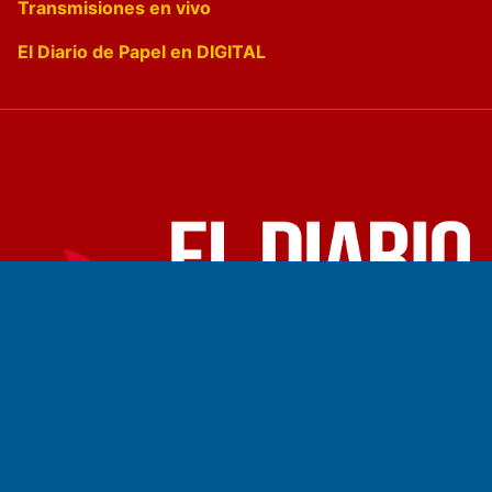
Transmisiones en vivo
El Diario de Papel en DIGITAL
Fundado por el
Doctor Antonio Nemesio
Primera edición: Domingo 3 de Mayo de 1992
Miembro de ADIRA,ADEPA y CPPAL
Propietario: El Diario SRL
Director Periodístico:
Walter René Goñi