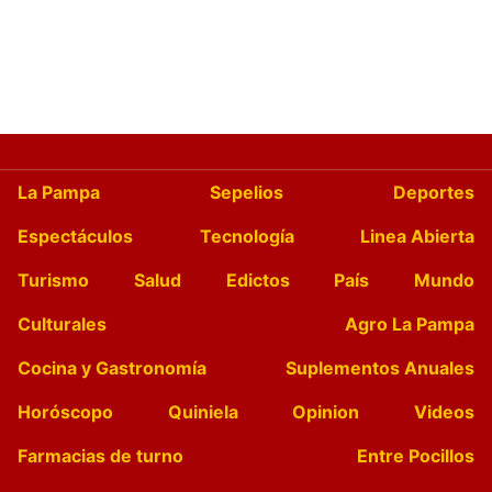
La Pampa
Sepelios
Deportes
Espectáculos
Tecnología
Linea Abierta
Turismo
Salud
Edictos
País
Mundo
Culturales
Agro La Pampa
Cocina y Gastronomía
Suplementos Anuales
Horóscopo
Quiniela
Opinion
Videos
Farmacias de turno
Entre Pocillos