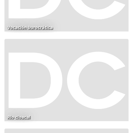
Vocación burocrática
Río cloacal