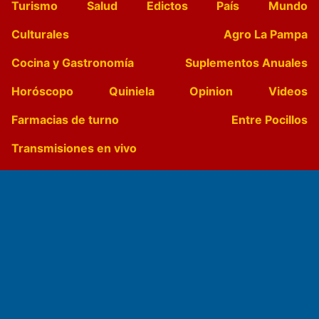
Turismo
Salud
Edictos
País
Mundo
Culturales
Agro La Pampa
Cocina y Gastronomía
Suplementos Anuales
Horóscopo
Quiniela
Opinion
Videos
Farmacias de turno
Entre Pocillos
Transmisiones en vivo
El Diario de Papel en DIGITAL