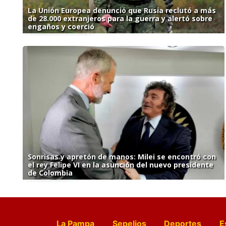
La Unión Europea denunció que Rusia reclutó a más
de 28.000 extranjeros para la guerra y alertó sobre
engaños y coerció
Sonrisas y apretón de manos: Milei se encontró con
el rey Felipe VI en la asunción del nuevo presidente
de Colombia
La Pampa
Sepelios
Deportes
E