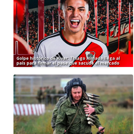
Golpe histórico de River: Thiago Almada llega al
país para firmar el pase que sacude el mercado