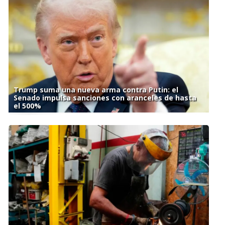
Trump suma una nueva arma contra Putin: el
Senado impulsa sanciones con aranceles de hasta
el 500%