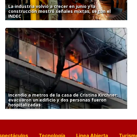
La industria volvió a crecer en junio y la
construcción mostró señales mixtas, según el
INDEC
Incendio a metros de la casa de Cristina Kirchner:
evacuaron un edificio y dos personas fueron
hospitalizadas
spectáculos
Tecnología
Linea Abierta
Turism