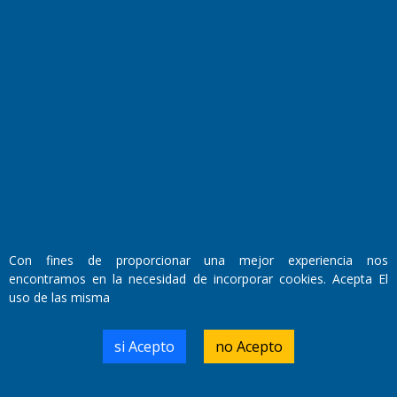
Fundado por el
Doctor Antonio Nemesio
Primera edición: Domingo 3 de Mayo de 1992
Miembro de ADIRA,ADEPA y CPPAL
Propietario: El Diario SRL
Con fines de proporcionar una mejor experiencia nos
Director Periodístico:
encontramos en la necesidad de incorporar cookies. Acepta El
Walter René Goñi
uso de las misma
si Acepto
no Acepto
Domicilio Legal: José Ingenieros 855,
Santa Rosa, La Pampa.
Número de Registro DNDA: