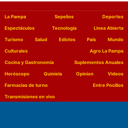
La Pampa
Sepelios
Deportes
Espectáculos
Tecnología
Linea Abierta
Turismo
Salud
Edictos
País
Mundo
Culturales
Agro La Pampa
Cocina y Gastronomía
Suplementos Anuales
Horóscopo
Quiniela
Opinion
Videos
Farmacias de turno
Entre Pocillos
Transmisiones en vivo
El Diario de Papel en DIGITAL