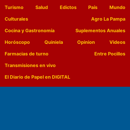
Turismo
Salud
Edictos
País
Mundo
Culturales
Agro La Pampa
Cocina y Gastronomía
Suplementos Anuales
Horóscopo
Quiniela
Opinion
Videos
Farmacias de turno
Entre Pocillos
Transmisiones en vivo
El Diario de Papel en DIGITAL