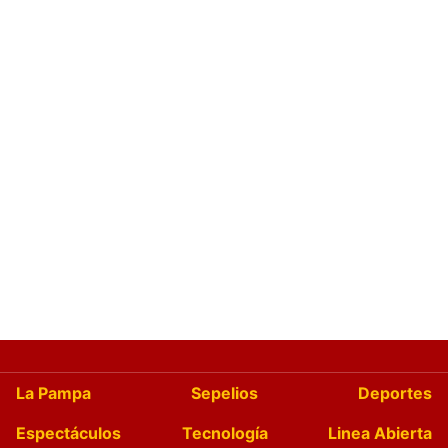
La Pampa
Sepelios
Deportes
Espectáculos
Tecnología
Linea Abierta