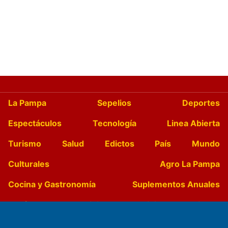
La Pampa
Sepelios
Deportes
Espectáculos
Tecnología
Linea Abierta
Turismo
Salud
Edictos
País
Mundo
Culturales
Agro La Pampa
Cocina y Gastronomía
Suplementos Anuales
Horóscopo
Quiniela
Opinion
Videos
Farmacias de turno
Entre Pocillos