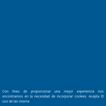
Transmisiones en vivo
El Diario de Papel en DIGITAL
Fundado por el
Doctor Antonio Nemesio
Con fines de proporcionar una mejor experiencia nos
Primera edición: Domingo 3 de Mayo de 1992
encontramos en la necesidad de incorporar cookies. Acepta El
Miembro de ADIRA,ADEPA y CPPAL
uso de las misma
Propietario: El Diario SRL