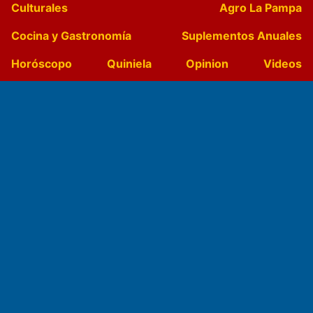
Culturales
Agro La Pampa
Cocina y Gastronomía
Suplementos Anuales
Horóscopo
Quiniela
Opinion
Videos
Farmacias de turno
Entre Pocillos
Transmisiones en vivo
El Diario de Papel en DIGITAL