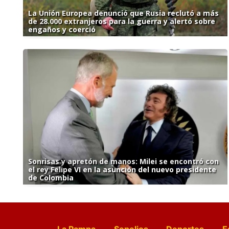
La Unión Europea denunció que Rusia reclutó a más
de 28.000 extranjeros para la guerra y alertó sobre
engaños y coerció
Sonrisas y apretón de manos: Milei se encontró con
el rey Felipe VI en la asunción del nuevo presidente
de Colombia