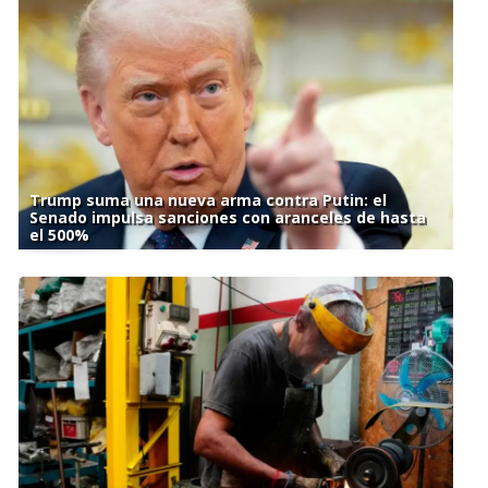
Trump suma una nueva arma contra Putin: el
Senado impulsa sanciones con aranceles de hasta
el 500%