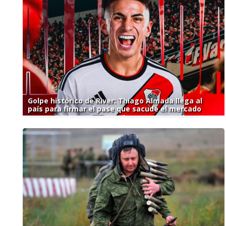
Golpe histórico de River: Thiago Almada llega al
país para firmar el pase que sacude el mercado