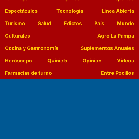
Espectáculos
Tecnología
Linea Abierta
Turismo
Salud
Edictos
País
Mundo
Culturales
Agro La Pampa
Cocina y Gastronomía
Suplementos Anuales
Horóscopo
Quiniela
Opinion
Videos
Farmacias de turno
Entre Pocillos
Transmisiones en vivo
El Diario de Papel en DIGITAL