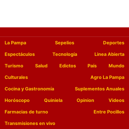
La Pampa
Sepelios
Deportes
Espectáculos
Tecnología
Linea Abierta
Turismo
Salud
Edictos
País
Mundo
Culturales
Agro La Pampa
Cocina y Gastronomía
Suplementos Anuales
Horóscopo
Quiniela
Opinion
Videos
Farmacias de turno
Entre Pocillos
Transmisiones en vivo