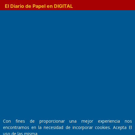
El Diario de Papel en DIGITAL
Fundado por el
Doctor Antonio Nemesio
Primera edición: Domingo 3 de Mayo de 1992
Miembro de ADIRA,ADEPA y CPPAL
Propietario: El Diario SRL
Director Periodístico:
Con fines de proporcionar una mejor experiencia nos
Walter René Goñi
encontramos en la necesidad de incorporar cookies. Acepta El
uso de las misma