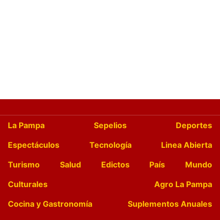
La Pampa
Sepelios
Deportes
Espectáculos
Tecnología
Linea Abierta
Turismo
Salud
Edictos
País
Mundo
Culturales
Agro La Pampa
Cocina y Gastronomía
Suplementos Anuales