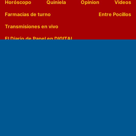
Horóscopo
Quiniela
Opinion
Videos
Farmacias de turno
Entre Pocillos
Transmisiones en vivo
El Diario de Papel en DIGITAL
Fundado por el
Doctor Antonio Nemesio
Primera edición: Domingo 3 de Mayo de 1992