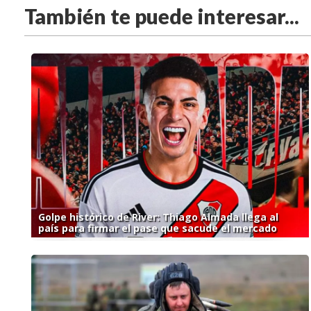
También te puede interesar...
Golpe histórico de River: Thiago Almada llega al
país para firmar el pase que sacude el mercado