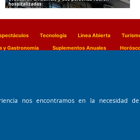
hospitalizadas
spectáculos
Tecnología
Linea Abierta
Turism
a y Gastronomía
Suplementos Anuales
Horósc
e Pocillos
Transmisiones en vivo
Nemesio
Domicilio Legal: José Ingenieros 855,
Director General d
riencia nos encontramos en la necesidad de
o de 1992
Santa Rosa, La Pampa.
Dr. Jorge Ricardo 
Número de Registro DNDA:
Redacción, Administ
RL-2019-55551274-APN-DNDA#MJ
Oficina Comercial y
Edición #
9420
José Ingenieros 855
Fecha de Edición:
9/08/2026
Santa Rosa, La Pamp
Fecha de Inicio: 19/10/2000
Tel: (02954) 411117
Cel: +54 2954 53521