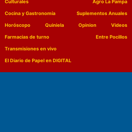
Culturales
Agro La Pampa
Cocina y Gastronomía
Suplementos Anuales
Horóscopo
Quiniela
Opinion
Videos
Farmacias de turno
Entre Pocillos
Transmisiones en vivo
El Diario de Papel en DIGITAL