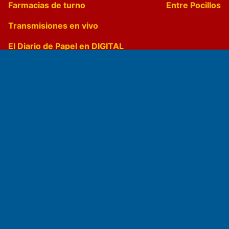
Farmacias de turno
Entre Pocillos
Transmisiones en vivo
El Diario de Papel en DIGITAL
Fundado por el
Doctor Antonio Nemesio
Primera edición: Domingo 3 de Mayo de 1992
Miembro de ADIRA,ADEPA y CPPAL
Propietario: El Diario SRL