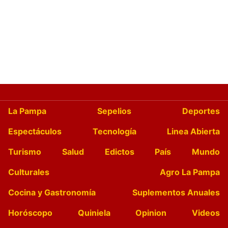
La Pampa
Sepelios
Deportes
Espectáculos
Tecnología
Linea Abierta
Turismo
Salud
Edictos
País
Mundo
Culturales
Agro La Pampa
Cocina y Gastronomía
Suplementos Anuales
Horóscopo
Quiniela
Opinion
Videos