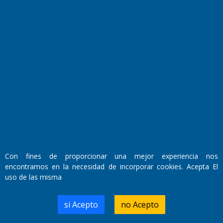
Fundado por el
Doctor Antonio Nemesio
Primera edición: Domingo 3 de Mayo de 1992
Miembro de ADIRA,ADEPA y CPPAL
Propietario: El Diario SRL
Director Periodístico:
Con fines de proporcionar una mejor experiencia nos
Walter René Goñi
encontramos en la necesidad de incorporar cookies. Acepta El
uso de las misma
Domicilio Legal: José Ingenieros 855,
si Acepto
no Acepto
Santa Rosa, La Pampa.
Número de Registro DNDA: