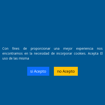
Fundado por el
Doctor Antonio Nemesio
Primera edición: Domingo 3 de Mayo de 1992
Miembro de ADIRA,ADEPA y CPPAL
Propietario: El Diario SRL
Con fines de proporcionar una mejor experiencia nos
Director Periodístico:
encontramos en la necesidad de incorporar cookies. Acepta El
Walter René Goñi
uso de las misma
si Acepto
no Acepto
Domicilio Legal: José Ingenieros 855,
Santa Rosa, La Pampa.
Número de Registro DNDA:
RL-2019-55551274-APN-DNDA#MJ
Edición #
9416
Fecha de Edición:
5/08/2026
Fecha de Inicio: 19/10/2000