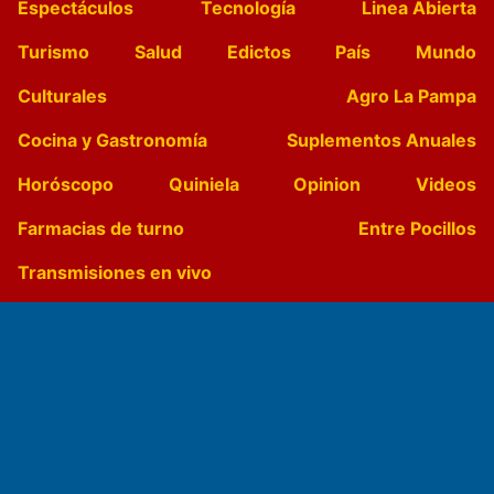
Espectáculos
Tecnología
Linea Abierta
Turismo
Salud
Edictos
País
Mundo
Culturales
Agro La Pampa
Cocina y Gastronomía
Suplementos Anuales
Horóscopo
Quiniela
Opinion
Videos
Farmacias de turno
Entre Pocillos
Transmisiones en vivo
El Diario de Papel en DIGITAL