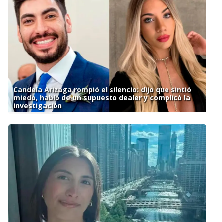
Candela Arizaga rompió el silencio: dijo que sintió
miedo, habló de un supuesto dealer y complicó la
investigación