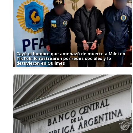
Cayó el hombre que amenazó de muerte a Milei en
TikTok: lo rastrearon por redes sociales y lo
detuvieron en Quilmes