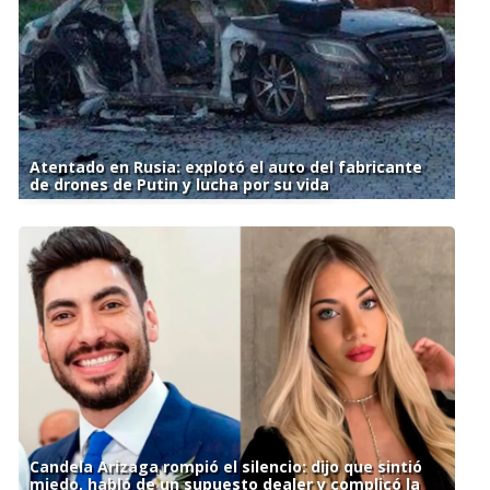
Atentado en Rusia: explotó el auto del fabricante
de drones de Putin y lucha por su vida
Candela Arizaga rompió el silencio: dijo que sintió
miedo, habló de un supuesto dealer y complicó la