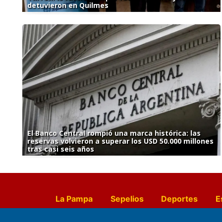
detuvieron en Quilmes
El Banco Central rompió una marca histórica: las
reservas volvieron a superar los USD 50.000 millones
tras casi seis años
La Pampa
Sepelios
Deportes
E
Culturales
Agro La Pampa
Cocin