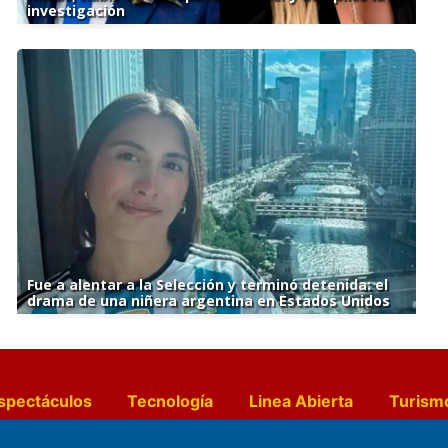
investigación
Fue a alentar a la Selección y terminó detenida: el
drama de una niñera argentina en Estados Unidos
spectáculos
Tecnología
Linea Abierta
Turism
a y Gastronomía
Suplementos Anuales
Horósc