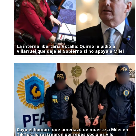
La interna libertaria estalla: Quirno le pidió a
Villarruel que deje el Gobierno si no apoya a Milei
Cayó el hombre que amenazó de muerte a Milei en
TikTok: lo rastrearon por redes sociales y lo