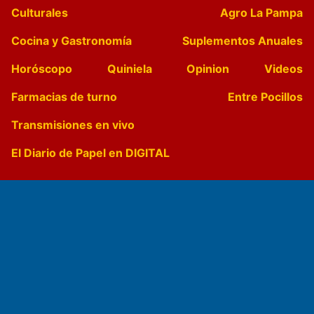
Culturales
Agro La Pampa
Cocina y Gastronomía
Suplementos Anuales
Horóscopo
Quiniela
Opinion
Videos
Farmacias de turno
Entre Pocillos
Transmisiones en vivo
El Diario de Papel en DIGITAL