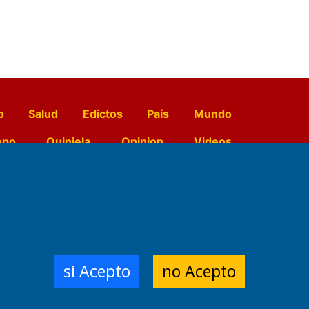
o
Salud
Edictos
País
Mundo
opo
Quiniela
Opinion
Videos
El Diario de Papel en DIGITAL
e Contenidos:
Nemesio
si Acepto
no Acepto
ración,
 Planta Impresora:
,