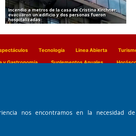
Incendio a metros de la casa de Cristina Kirchner:
evacuaron un edificio y dos personas fueron
hospitalizadas
spectáculos
Tecnología
Linea Abierta
Turism
a y Gastronomía
Suplementos Anuales
Horósc
e Pocillos
Transmisiones en vivo
Nemesio
Domicilio Legal: José Ingenieros 855,
Director General d
riencia nos encontramos en la necesidad de
o de 1992
Santa Rosa, La Pampa.
Dr. Jorge Ricardo 
Número de Registro DNDA:
Redacción, Administ
RL-2019-55551274-APN-DNDA#MJ
Oficina Comercial y
Edición #
9420
José Ingenieros 855