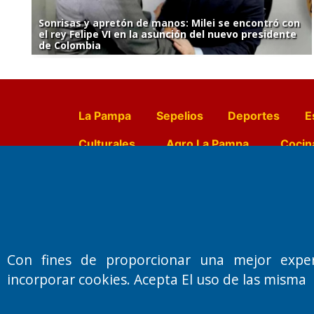
Sonrisas y apretón de manos: Milei se encontró con
el rey Felipe VI en la asunción del nuevo presidente
de Colombia
La Pampa
Sepelios
Deportes
E
Culturales
Agro La Pampa
Cocin
Farmacias de turno
Entr
Fundado por el
Doctor Antonio 
Con fines de proporcionar una mejor expe
Primera edición: Domingo 3 de May
incorporar cookies. Acepta El uso de las misma
Miembro de ADIRA,ADEPA y CPPAL
Propietario: El Diario SRL
Director Periodístico: