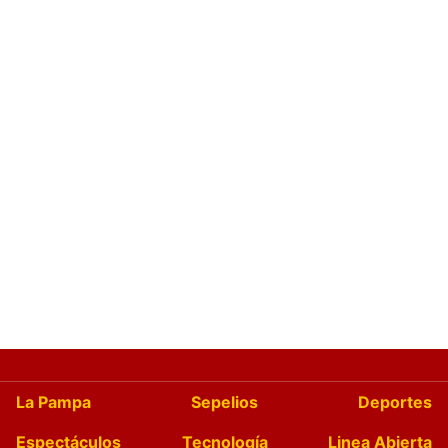
La Pampa
Sepelios
Deportes
Espectáculos
Tecnología
Linea Abierta