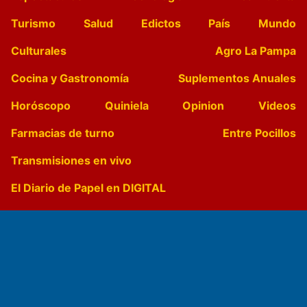
Turismo
Salud
Edictos
País
Mundo
Culturales
Agro La Pampa
Cocina y Gastronomía
Suplementos Anuales
Horóscopo
Quiniela
Opinion
Videos
Farmacias de turno
Entre Pocillos
Transmisiones en vivo
El Diario de Papel en DIGITAL