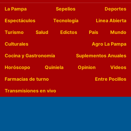
La Pampa
Sepelios
Deportes
Espectáculos
Tecnología
Linea Abierta
Turismo
Salud
Edictos
País
Mundo
Culturales
Agro La Pampa
Cocina y Gastronomía
Suplementos Anuales
Horóscopo
Quiniela
Opinion
Videos
Farmacias de turno
Entre Pocillos
Transmisiones en vivo
El Diario de Papel en DIGITAL