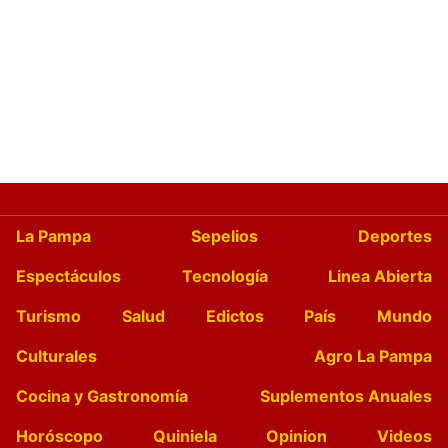
La Pampa
Sepelios
Deportes
Espectáculos
Tecnología
Linea Abierta
Turismo
Salud
Edictos
País
Mundo
Culturales
Agro La Pampa
Cocina y Gastronomía
Suplementos Anuales
Horóscopo
Quiniela
Opinion
Videos