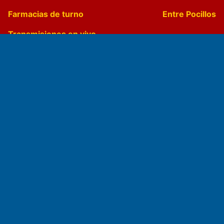
Farmacias de turno
Entre Pocillos
Transmisiones en vivo
El Diario de Papel en DIGITAL
Fundado por el
Doctor Antonio Nemesio
Primera edición: Domingo 3 de Mayo de 1992
Miembro de ADIRA,ADEPA y CPPAL