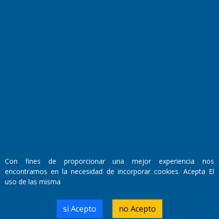
Fundado por el
Doctor Antonio Nemesio
Primera edición: Domingo 3 de Mayo de 1992
Miembro de ADIRA,ADEPA y CPPAL
Propietario: El Diario SRL
Director Periodístico:
Con fines de proporcionar una mejor experiencia nos
Walter René Goñi
encontramos en la necesidad de incorporar cookies. Acepta El
uso de las misma
Domicilio Legal: José Ingenieros 855,
si Acepto
no Acepto
Santa Rosa, La Pampa.
Número de Registro DNDA: