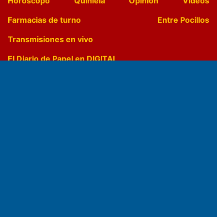
Horóscopo
Quiniela
Opinion
Videos
Farmacias de turno
Entre Pocillos
Transmisiones en vivo
El Diario de Papel en DIGITAL
Fundado por el
Doctor Antonio Nemesio
Primera edición: Domingo 3 de Mayo de 1992