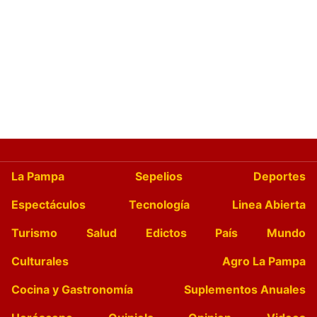
La Pampa
Sepelios
Deportes
Espectáculos
Tecnología
Linea Abierta
Turismo
Salud
Edictos
País
Mundo
Culturales
Agro La Pampa
Cocina y Gastronomía
Suplementos Anuales