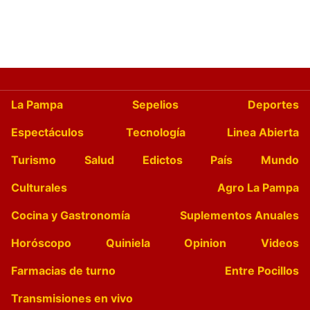
La Pampa
Sepelios
Deportes
Espectáculos
Tecnología
Linea Abierta
Turismo
Salud
Edictos
País
Mundo
Culturales
Agro La Pampa
Cocina y Gastronomía
Suplementos Anuales
Horóscopo
Quiniela
Opinion
Videos
Farmacias de turno
Entre Pocillos
Transmisiones en vivo