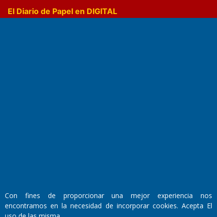
El Diario de Papel en DIGITAL
Fundado por el
Doctor Antonio Nemesio
Primera edición: Domingo 3 de Mayo de 1992
Miembro de ADIRA,ADEPA y CPPAL
Propietario: El Diario SRL
Director Periodístico:
Con fines de proporcionar una mejor experiencia nos
Walter René Goñi
encontramos en la necesidad de incorporar cookies. Acepta El
uso de las misma