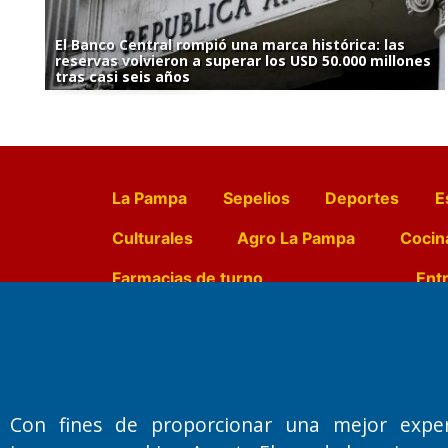
El Banco Central rompió una marca histórica: las
reservas volvieron a superar los USD 50.000 millones
tras casi seis años
La Pampa
Sepelios
Deportes
E
Culturales
Agro La Pampa
Cocin
Farmacias de turno
Entr
Fundado por el
Doctor Antonio 
Primera edición: Domingo 3 de May
Con fines de proporcionar una mejor expe
Miembro de ADIRA,ADEPA y CPPAL