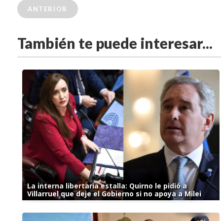
ANTERIOR
También te puede interesar...
La interna libertaria estalla: Quirno le pidió a
Villarruel que deje el Gobierno si no apoya a Milei