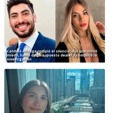
Candela Arizaga rompió el silencio: dijo que sintió
miedo, habló de un supuesto dealer y complicó la
investigación