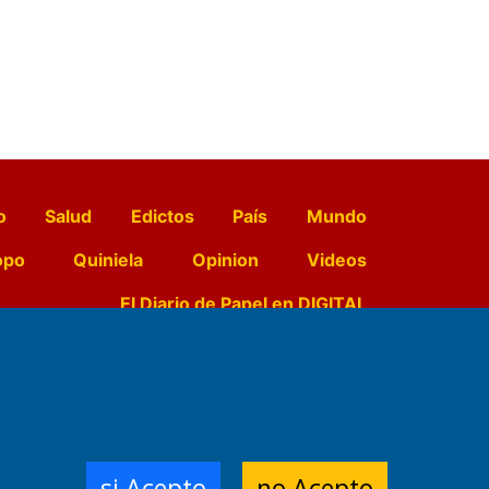
o
Salud
Edictos
País
Mundo
opo
Quiniela
Opinion
Videos
El Diario de Papel en DIGITAL
e Contenidos:
Nemesio
ración,
si Acepto
no Acepto