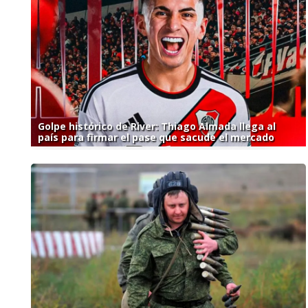
Golpe histórico de River: Thiago Almada llega al
país para firmar el pase que sacude el mercado