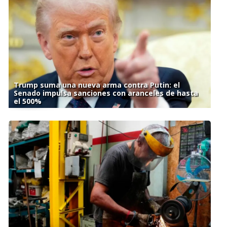
Trump suma una nueva arma contra Putin: el
Senado impulsa sanciones con aranceles de hasta
el 500%