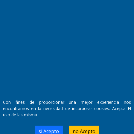
El Diario de Papel en DIGITAL
Fundado por el
Doctor Antonio Nemesio
Primera edición: Domingo 3 de Mayo de 1992
Con fines de proporcionar una mejor experiencia nos
Miembro de ADIRA,ADEPA y CPPAL
encontramos en la necesidad de incorporar cookies. Acepta El
Propietario: El Diario SRL
Director Periodístico:
uso de las misma
Walter René Goñi
si Acepto
no Acepto