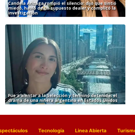
Candela Arizaga rompió el silencio: dijo que sintió
miedo, habló de un supuesto dealer y complicó la
investigación
Fue a alentar a la Selección y terminó detenida: el
drama de una niñera argentina en Estados Unidos
spectáculos
Tecnología
Linea Abierta
Turism