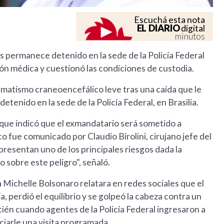
Escuchá esta nota
EL DIARIO
digital
minutos
s permanece detenido en la sede de la Policía Federal
ón médica y cuestionó las condiciones de custodia.
aumatismo craneoencefálico leve tras una caída que le
tenido en la sede de la Policía Federal, en Brasilia.
que indicó que el exmandatario será sometido a
co fue comunicado por Claudio Birolini, cirujano jefe del
epresentan uno de los principales riesgos dada la
 sobre este peligro", señaló.
 Michelle Bolsonaro relatara en redes sociales que el
 perdió el equilibrio y se golpeó la cabeza contra un
ién cuando agentes de la Policía Federal ingresaron a
iarle una visita programada.