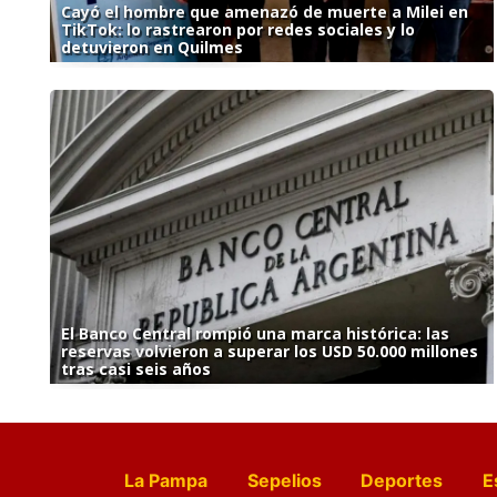
Cayó el hombre que amenazó de muerte a Milei en
TikTok: lo rastrearon por redes sociales y lo
detuvieron en Quilmes
El Banco Central rompió una marca histórica: las
reservas volvieron a superar los USD 50.000 millones
tras casi seis años
La Pampa
Sepelios
Deportes
E