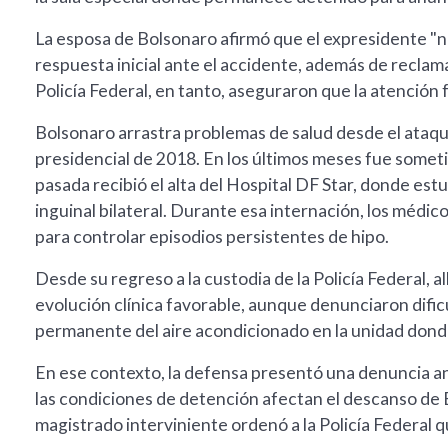
La esposa de Bolsonaro afirmó que el expresidente "n
respuesta inicial ante el accidente, además de reclama
Policía Federal, en tanto, aseguraron que la atención 
Bolsonaro arrastra problemas de salud desde el ataq
presidencial de 2018. En los últimos meses fue somet
pasada recibió el alta del Hospital DF Star, donde est
inguinal bilateral. Durante esa internación, los médic
para controlar episodios persistentes de hipo.
Desde su regreso a la custodia de la Policía Federal,
evolución clínica favorable, aunque denunciaron dific
permanente del aire acondicionado en la unidad don
En ese contexto, la defensa presentó una denuncia an
las condiciones de detención afectan el descanso de B
magistrado interviniente ordenó a la Policía Federal q