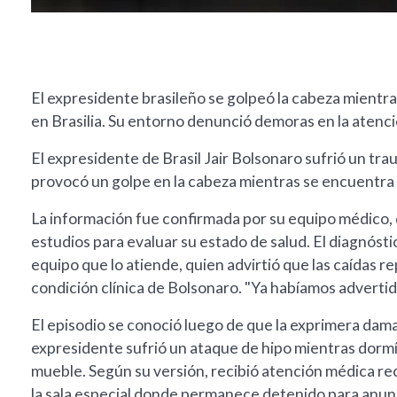
El expresidente brasileño se golpeó la cabeza mientra
en Brasilia. Su entorno denunció demoras en la atenci
El expresidente de Brasil Jair Bolsonaro sufrió un tr
provocó un golpe en la cabeza mientras se encuentra de
La información fue confirmada por su equipo médico, 
estudios para evaluar su estado de salud. El diagnósti
equipo que lo atiende, quien advirtió que las caídas r
condición clínica de Bolsonaro. "Ya habíamos advertido
El episodio se conoció luego de que la exprimera dama
expresidente sufrió un ataque de hipo mientras dormía,
mueble. Según su versión, recibió atención médica rec
la sala especial donde permanece detenido para anunc