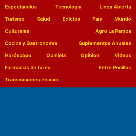
Espectáculos
Tecnología
Linea Abierta
Turismo
Salud
Edictos
País
Mundo
Culturales
Agro La Pampa
Cocina y Gastronomía
Suplementos Anuales
Horóscopo
Quiniela
Opinion
Videos
Farmacias de turno
Entre Pocillos
Transmisiones en vivo
El Diario de Papel en DIGITAL