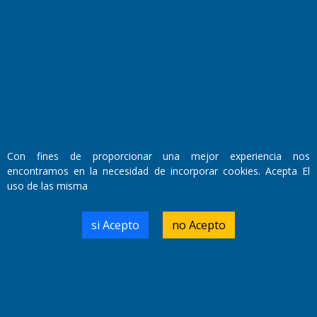
Fundado por el
Doctor Antonio Nemesio
Primera edición: Domingo 3 de Mayo de 1992
Miembro de ADIRA,ADEPA y CPPAL
Propietario: El Diario SRL
Con fines de proporcionar una mejor experiencia nos
Director Periodístico:
encontramos en la necesidad de incorporar cookies. Acepta El
Walter René Goñi
uso de las misma
si Acepto
no Acepto
Domicilio Legal: José Ingenieros 855,
Santa Rosa, La Pampa.
Número de Registro DNDA:
RL-2019-55551274-APN-DNDA#MJ
Edición #
9419
Fecha de Edición:
8/08/2026
Fecha de Inicio: 19/10/2000