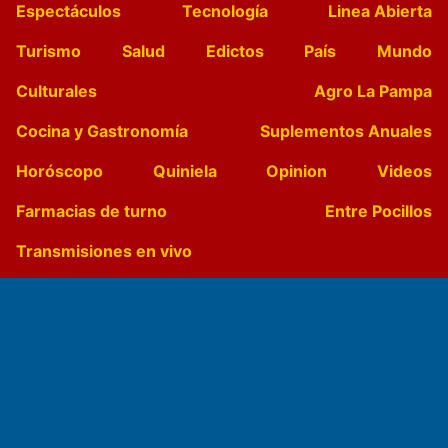
Espectáculos
Tecnología
Linea Abierta
Turismo
Salud
Edictos
País
Mundo
Culturales
Agro La Pampa
Cocina y Gastronomía
Suplementos Anuales
Horóscopo
Quiniela
Opinion
Videos
Farmacias de turno
Entre Pocillos
Transmisiones en vivo
El Diario de Papel en DIGITAL