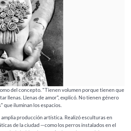
 como del concepto. "Tienen volumen porque tienen que
tar llenas. Llenas de amor", explicó. No tienen género
s" que iluminan los espacios.
amplia producción artística. Realizó esculturas en
icas de la ciudad —como los perros instalados en el