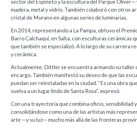
sector del Espineto y la escultura del Parque Oliver
madera, metal y vidrio. También colaboró con otros a
cristal de Murano en algunas series de luminarias.
En 2014, representando a La Pampa, obtuvo el Premio
Barro Calchaquí, en Salta, con esculturas cerámicas
que también se especializó. A lo largo de su carrera r
y cerámica.
Actualmente, Dittler se encuentra armando su taller 
encargo. También manifestó su deseo de que las escult
puedan ser reinstaladas en la ciudad. "Es una obra que
vuelva a un lugar lindo de Santa Rosa", expresó.
Con una trayectoria que combina oficio, sensibilidad 
consolidándose como una de las artistas más represen
arte —y su luz— mucho más allá de las fronteras provin