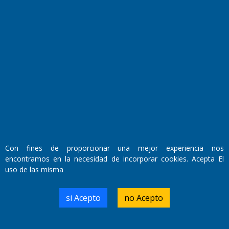
Fundado por el
Doctor Antonio Nemesio
Primera edición: Domingo 3 de Mayo de 1992
Miembro de ADIRA,ADEPA y CPPAL
Propietario: El Diario SRL
Director Periodístico:
Con fines de proporcionar una mejor experiencia nos
Walter René Goñi
encontramos en la necesidad de incorporar cookies. Acepta El
uso de las misma
Domicilio Legal: José Ingenieros 855,
si Acepto
no Acepto
Santa Rosa, La Pampa.
Número de Registro DNDA:
RL-2019-55551274-APN-DNDA#MJ
Edición #
9419