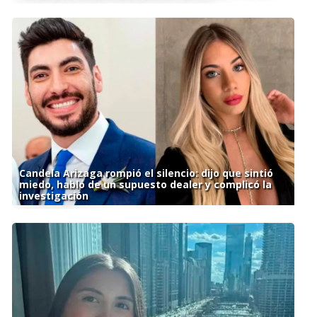
Candela Arizaga rompió el silencio: dijo que sintió
miedo, habló de un supuesto dealer y complicó la
investigación