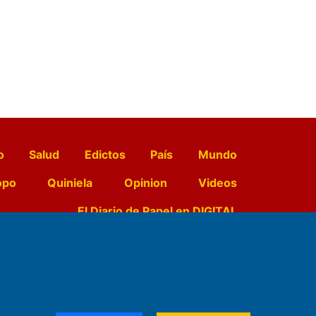
o
Salud
Edictos
País
Mundo
opo
Quiniela
Opinion
Videos
El Diario de Papel en DIGITAL
e Contenidos:
Nemesio