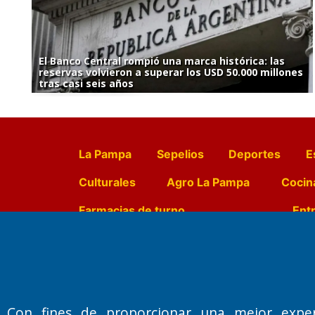
El Banco Central rompió una marca histórica: las
reservas volvieron a superar los USD 50.000 millones
tras casi seis años
La Pampa
Sepelios
Deportes
E
Culturales
Agro La Pampa
Cocin
Farmacias de turno
Entr
Fundado por el
Doctor Antonio 
Primera edición: Domingo 3 de May
Con fines de proporcionar una mejor expe