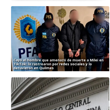
Cayó el hombre que amenazó de muerte a Milei en
TikTok: lo rastrearon por redes sociales y lo
detuvieron en Quilmes