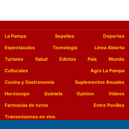
La Pampa
Sepelios
Deportes
Espectáculos
Tecnología
Linea Abierta
Turismo
Salud
Edictos
País
Mundo
Culturales
Agro La Pampa
Cocina y Gastronomía
Suplementos Anuales
Horóscopo
Quiniela
Opinion
Videos
Farmacias de turno
Entre Pocillos
Transmisiones en vivo
El Diario de Papel en DIGITAL