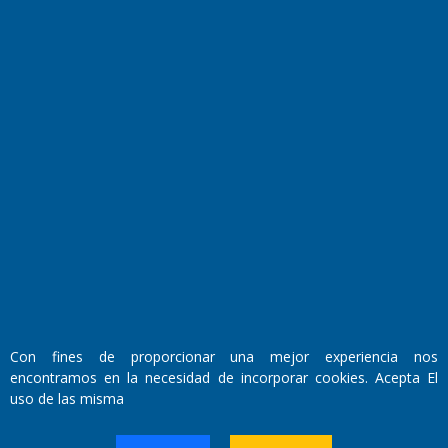
Fundado por el
Doctor Antonio Nemesio
Primera edición: Domingo 3 de Mayo de 1992
Miembro de ADIRA,ADEPA y CPPAL
Propietario: El Diario SRL
Con fines de proporcionar una mejor experiencia nos
Director Periodístico:
encontramos en la necesidad de incorporar cookies. Acepta El
Walter René Goñi
uso de las misma