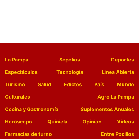
La Pampa
Sepelios
Deportes
Espectáculos
Tecnología
Linea Abierta
Turismo
Salud
Edictos
País
Mundo
Culturales
Agro La Pampa
Cocina y Gastronomía
Suplementos Anuales
Horóscopo
Quiniela
Opinion
Videos
Farmacias de turno
Entre Pocillos