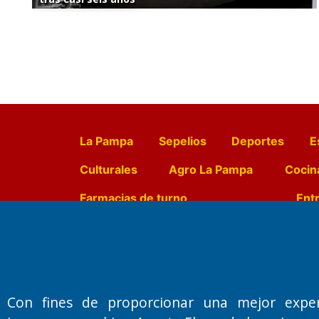
La Pampa
Sepelios
Deportes
E
Culturales
Agro La Pampa
Cocin
Farmacias de turno
Entr
Fundado por el
Doctor Antonio 
Primera edición: Domingo 3 de May
Con fines de proporcionar una mejor expe
Miembro de ADIRA,ADEPA y CPPAL