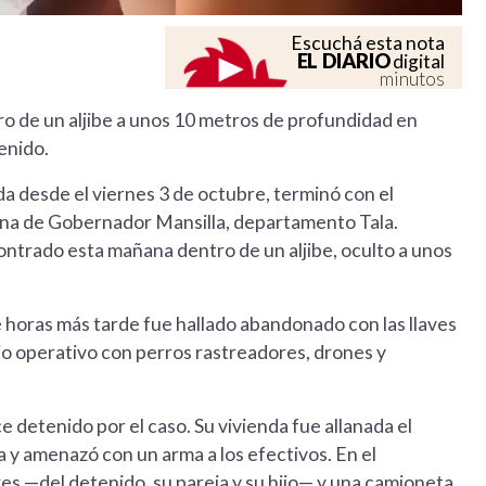
Escuchá esta nota
EL DIARIO
digital
minutos
ro de un aljibe a unos 10 metros de profundidad en
enido.
 desde el viernes 3 de octubre, terminó con el
riana de Gobernador Mansilla, departamento Tala.
ontrado esta mañana dentro de un aljibe, oculto a unos
que horas más tarde fue hallado abandonado con las llaves
io operativo con perros rastreadores, drones y
 detenido por el caso. Su vivienda fue allanada el
 y amenazó con un arma a los efectivos. En el
es —del detenido, su pareja y su hijo— y una camioneta