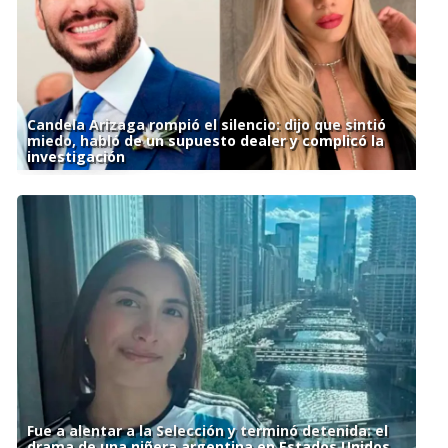
Candela Arizaga rompió el silencio: dijo que sintió
miedo, habló de un supuesto dealer y complicó la
investigación
Fue a alentar a la Selección y terminó detenida: el
drama de una niñera argentina en Estados Unidos