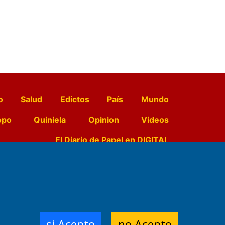
o
Salud
Edictos
País
Mundo
opo
Quiniela
Opinion
Videos
El Diario de Papel en DIGITAL
e Contenidos:
Nemesio
ración,
si Acepto
no Acepto