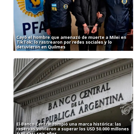
Cayó el hombre que amenazó de muerte a Milei en
TikTok: lo rastrearon por redes sociales y lo
detuvieron en Quilmes
El Banco Central rompió una marca histórica: las
reservas volvieron a superar los USD 50.000 millones
tras casi seis años