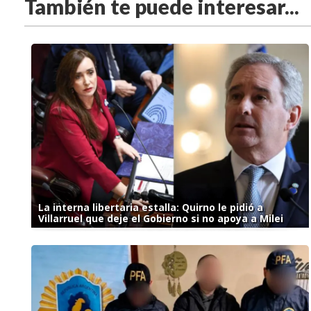
También te puede interesar...
La interna libertaria estalla: Quirno le pidió a
Villarruel que deje el Gobierno si no apoya a Milei