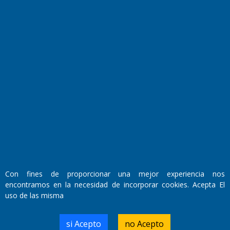
Fundado por el
Doctor Antonio Nemesio
Primera edición: Domingo 3 de Mayo de 1992
Miembro de ADIRA,ADEPA y CPPAL
Propietario: El Diario SRL
Director Periodístico:
Walter René Goñi
Con fines de proporcionar una mejor experiencia nos
encontramos en la necesidad de incorporar cookies. Acepta El
uso de las misma
Domicilio Legal: José Ingenieros 855,
Santa Rosa, La Pampa.
Número de Registro DNDA:
si Acepto
no Acepto