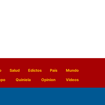
o
Salud
Edictos
País
Mundo
opo
Quiniela
Opinion
Videos
El Diario de Papel en DIGITAL