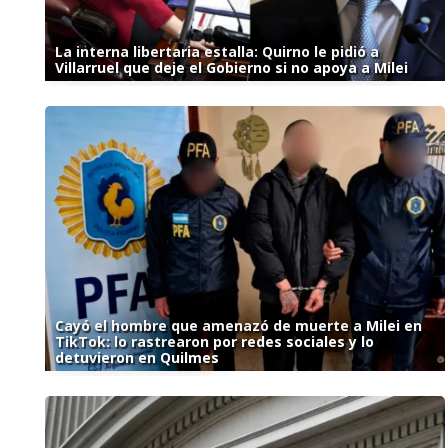
La interna libertaria estalla: Quirno le pidió a
Villarruel que deje el Gobierno si no apoya a Milei
Cayó el hombre que amenazó de muerte a Milei en
TikTok: lo rastrearon por redes sociales y lo
detuvieron en Quilmes