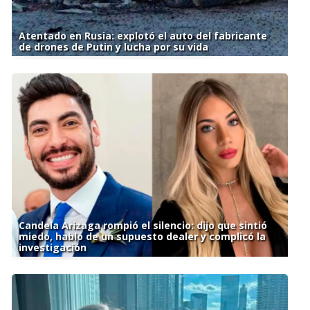
Atentado en Rusia: explotó el auto del fabricante
de drones de Putin y lucha por su vida
Candela Arizaga rompió el silencio: dijo que sintió
miedo, habló de un supuesto dealer y complicó la
investigación