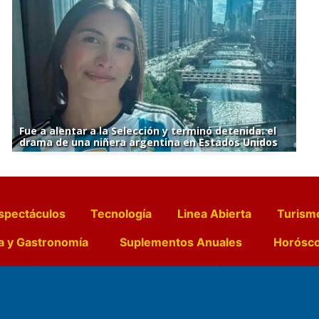
Fue a alentar a la Selección y terminó detenida: el
drama de una niñera argentina en Estados Unidos
spectáculos
Tecnología
Linea Abierta
Turism
a y Gastronomía
Suplementos Anuales
Horósc
e Pocillos
Transmisiones en vivo