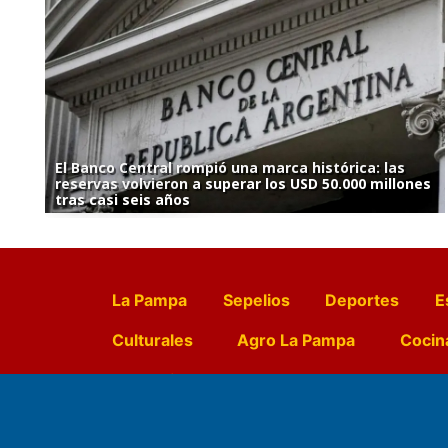
El Banco Central rompió una marca histórica: las
reservas volvieron a superar los USD 50.000 millones
tras casi seis años
La Pampa
Sepelios
Deportes
E
Culturales
Agro La Pampa
Cocin
Farmacias de turno
Entr