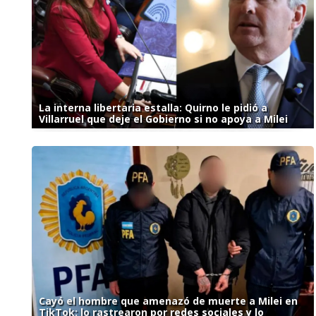
La interna libertaria estalla: Quirno le pidió a
Villarruel que deje el Gobierno si no apoya a Milei
Cayó el hombre que amenazó de muerte a Milei en
TikTok: lo rastrearon por redes sociales y lo