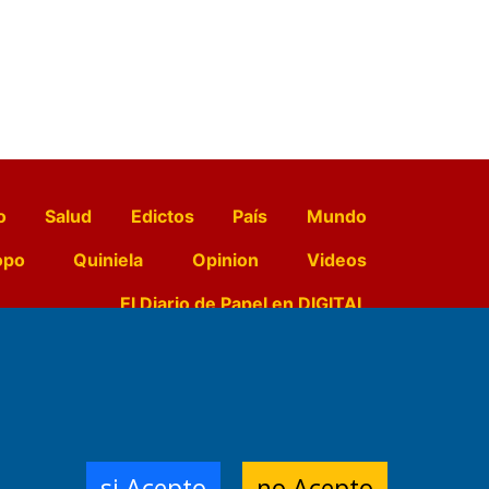
o
Salud
Edictos
País
Mundo
opo
Quiniela
Opinion
Videos
El Diario de Papel en DIGITAL
e Contenidos:
Nemesio
ración,
si Acepto
no Acepto