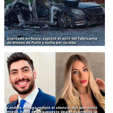
Atentado en Rusia: explotó el auto del fabricante
de drones de Putin y lucha por su vida
Candela Arizaga rompió el silencio: dijo que sintió
miedo, habló de un supuesto dealer y complicó la