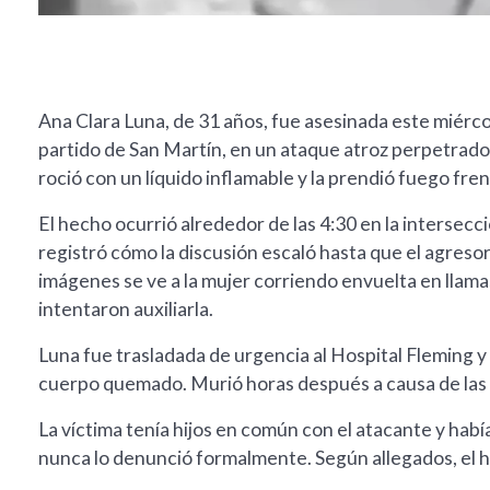
Ana Clara Luna, de 31 años, fue asesinada este miérc
partido de San Martín, en un ataque atroz perpetrado 
roció con un líquido inflamable y la prendió fuego frent
El hecho ocurrió alrededor de las 4:30 en la intersec
registró cómo la discusión escaló hasta que el agreso
imágenes se ve a la mujer corriendo envuelta en llamas
intentaron auxiliarla.
Luna fue trasladada de urgencia al Hospital Fleming 
cuerpo quemado. Murió horas después a causa de las 
La víctima tenía hijos en común con el atacante y habí
nunca lo denunció formalmente. Según allegados, el 