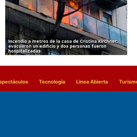
Incendio a metros de la casa de Cristina Kirchner:
evacuaron un edificio y dos personas fueron
hospitalizadas
spectáculos
Tecnología
Linea Abierta
Turism
a y Gastronomía
Suplementos Anuales
Horósc
e Pocillos
Transmisiones en vivo