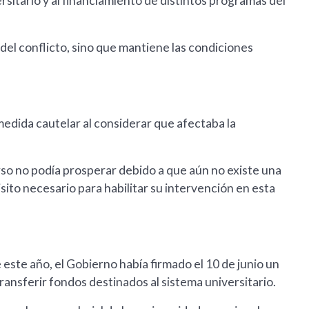
versitario y al financiamiento de distintos programas del
 del conflicto, sino que mantiene las condiciones
 medida cautelar al considerar que afectaba la
rso no podía prosperar debido a que aún no existe una
isito necesario para habilitar su intervención en esta
ste año, el Gobierno había firmado el 10 de junio un
ansferir fondos destinados al sistema universitario.