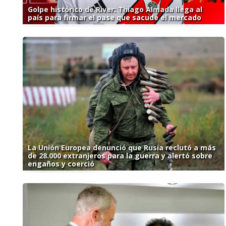
Golpe histórico de River: Thiago Almada llega al
país para firmar el pase que sacude el mercado
La Unión Europea denunció que Rusia reclutó a más
de 28.000 extranjeros para la guerra y alertó sobre
engaños y coerció