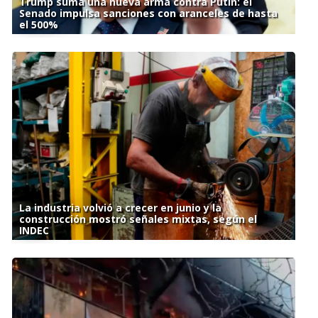
Trump suma una nueva arma contra Putin: el
Senado impulsa sanciones con aranceles de hasta
el 500%
La industria volvió a crecer en junio y la
construcción mostró señales mixtas, según el
INDEC