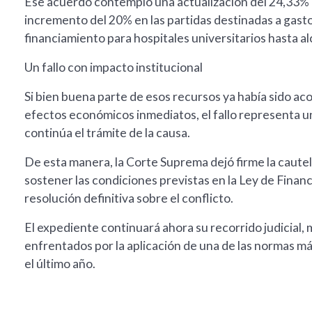
Ese acuerdo contempló una actualización del 24,33% pa
incremento del 20% en las partidas destinadas a gast
financiamiento para hospitales universitarios hasta al
Un fallo con impacto institucional
Si bien buena parte de esos recursos ya había sido aco
efectos económicos inmediatos, el fallo representa un
continúa el trámite de la causa.
De esta manera, la Corte Suprema dejó firme la cautel
sostener las condiciones previstas en la Ley de Financ
resolución definitiva sobre el conflicto.
El expediente continuará ahora su recorrido judicial,
enfrentados por la aplicación de una de las normas m
el último año.