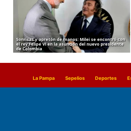
Sonrisas y apretón de manos: Milei se encontró con
el rey Felipe VI en la asunción del nuevo presidente
de Colombia
La Pampa
Sepelios
Deportes
E
Culturales
Agro La Pampa
Cocin
Farmacias de turno
Entr