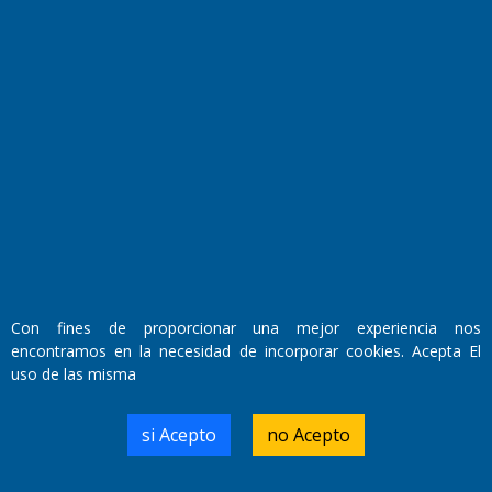
Fundado por el
Doctor Antonio Nemesio
Primera edición: Domingo 3 de Mayo de 1992
Miembro de ADIRA,ADEPA y CPPAL
Propietario: El Diario SRL
Director Periodístico:
Walter René Goñi
Con fines de proporcionar una mejor experiencia nos
encontramos en la necesidad de incorporar cookies. Acepta El
Domicilio Legal: José Ingenieros 855,
uso de las misma
Santa Rosa, La Pampa.
Número de Registro DNDA:
RL-2019-55551274-APN-DNDA#MJ
si Acepto
no Acepto
Edición #
9419
Fecha de Edición:
8/08/2026
Fecha de Inicio: 19/10/2000