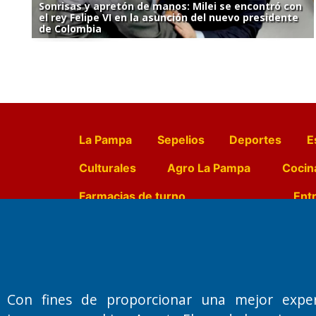
Sonrisas y apretón de manos: Milei se encontró con
el rey Felipe VI en la asunción del nuevo presidente
de Colombia
La Pampa
Sepelios
Deportes
E
Culturales
Agro La Pampa
Cocin
Farmacias de turno
Entr
Fundado por el
Doctor Antonio 
Primera edición: Domingo 3 de May
Con fines de proporcionar una mejor expe
Miembro de ADIRA,ADEPA y CPPAL