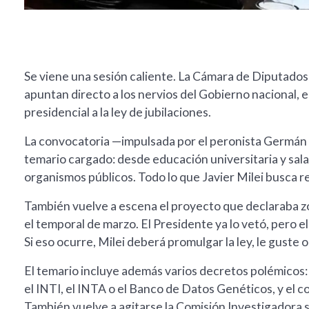
Se viene una sesión caliente. La Cámara de Diputados
apuntan directo a los nervios del Gobierno nacional, 
presidencial a la ley de jubilaciones.
La convocatoria —impulsada por el peronista Germán 
temario cargado: desde educación universitaria y sala
organismos públicos. Todo lo que Javier Milei busca re
También vuelve a escena el proyecto que declaraba zo
el temporal de marzo. El Presidente ya lo vetó, pero el
Si eso ocurre, Milei deberá promulgar la ley, le guste o
El temario incluye además varios decretos polémicos: 
el INTI, el INTA o el Banco de Datos Genéticos, y el
También vuelve a agitarse la Comisión Investigadora s