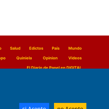
o
Salud
Edictos
País
Mundo
opo
Quiniela
Opinion
Videos
El Diario de Papel en DIGITAL
e Contenidos:
Nemesio
ración,
si Acepto
no Acepto