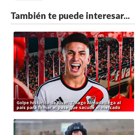
También te puede interesar...
Golpe histórico de River: Thiago Almada llega al
país para firmar el pase que sacude el mercado