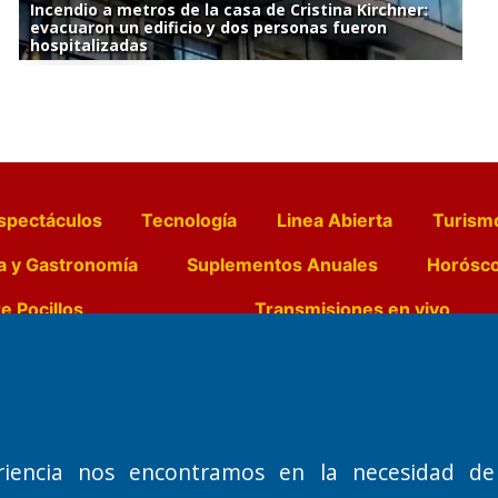
Incendio a metros de la casa de Cristina Kirchner:
evacuaron un edificio y dos personas fueron
hospitalizadas
spectáculos
Tecnología
Linea Abierta
Turism
a y Gastronomía
Suplementos Anuales
Horósc
e Pocillos
Transmisiones en vivo
Nemesio
Domicilio Legal: José Ingenieros 855,
Director General d
o de 1992
Santa Rosa, La Pampa.
Dr. Jorge Ricardo 
riencia nos encontramos en la necesidad de
Número de Registro DNDA:
Redacción, Administ