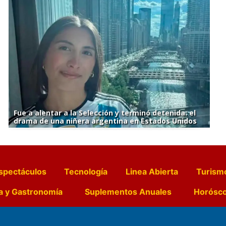
Fue a alentar a la Selección y terminó detenida: el
drama de una niñera argentina en Estados Unidos
spectáculos
Tecnología
Linea Abierta
Turism
a y Gastronomía
Suplementos Anuales
Horósc
e Pocillos
Transmisiones en vivo