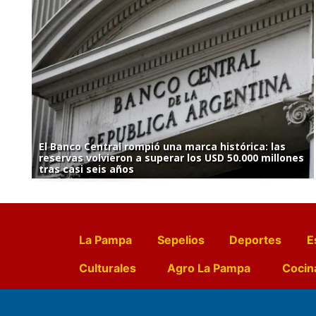
El Banco Central rompió una marca histórica: las
reservas volvieron a superar los USD 50.000 millones
tras casi seis años
La Pampa
Sepelios
Deportes
E
Culturales
Agro La Pampa
Cocin
Farmacias de turno
Entr