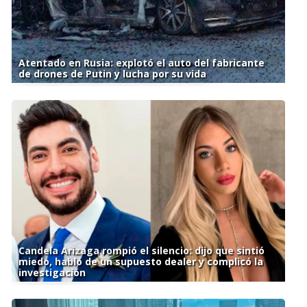
Atentado en Rusia: explotó el auto del fabricante
de drones de Putin y lucha por su vida
Candela Arizaga rompió el silencio: dijo que sintió
miedo, habló de un supuesto dealer y complicó la
investigación