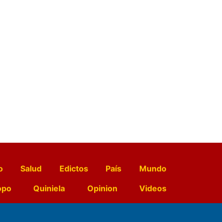
o
Salud
Edictos
País
Mundo
opo
Quiniela
Opinion
Videos
El Diario de Papel en DIGITAL