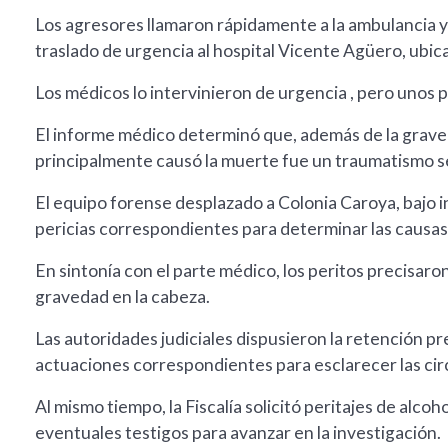
Los agresores llamaron rápidamente a la ambulancia y a
traslado de urgencia al hospital Vicente Agüero, ubica
Los médicos lo intervinieron de urgencia , pero unos
El informe médico determinó que, además de la graveda
principalmente causó la muerte fue un traumatismo s
El equipo forense desplazado a Colonia Caroya, bajo ins
pericias correspondientes para determinar las causas
En sintonía con el parte médico, los peritos precisaro
gravedad en la cabeza.
Las autoridades judiciales dispusieron la retención pr
actuaciones correspondientes para esclarecer las circ
Al mismo tiempo, la Fiscalía solicitó peritajes de alc
eventuales testigos para avanzar en la investigación.