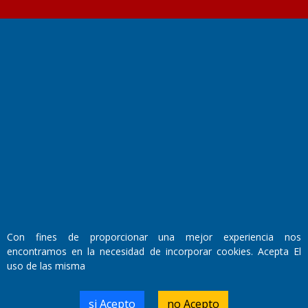
Fundado por el
Doctor Antonio Nemesio
Primera edición: Domingo 3 de Mayo de 1992
Miembro de ADIRA,ADEPA y CPPAL
Propietario: El Diario SRL
Director Periodístico:
Walter René Goñi
Con fines de proporcionar una mejor experiencia nos
encontramos en la necesidad de incorporar cookies. Acepta El
Domicilio Legal: José Ingenieros 855,
uso de las misma
Santa Rosa, La Pampa.
Número de Registro DNDA:
RL-2019-55551274-APN-DNDA#MJ
si Acepto
no Acepto