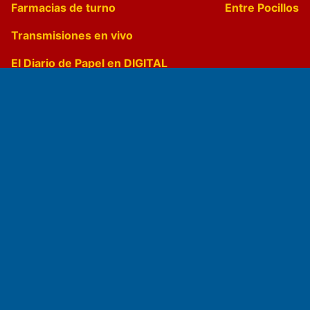
Farmacias de turno
Entre Pocillos
Transmisiones en vivo
El Diario de Papel en DIGITAL
Fundado por el
Doctor Antonio Nemesio
Primera edición: Domingo 3 de Mayo de 1992
Miembro de ADIRA,ADEPA y CPPAL