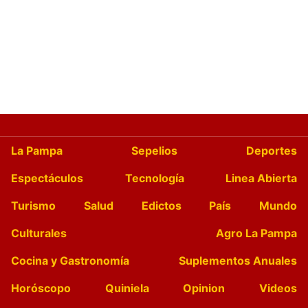
La Pampa
Sepelios
Deportes
Espectáculos
Tecnología
Linea Abierta
Turismo
Salud
Edictos
País
Mundo
Culturales
Agro La Pampa
Cocina y Gastronomía
Suplementos Anuales
Horóscopo
Quiniela
Opinion
Videos