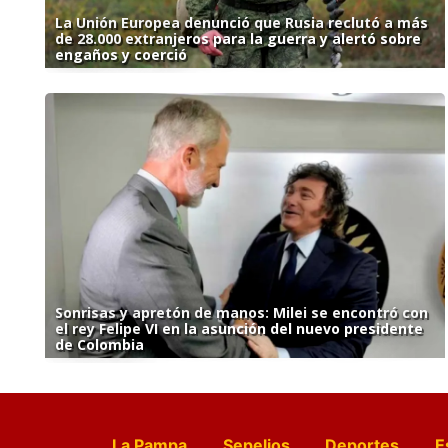
La Unión Europea denunció que Rusia reclutó a más
de 28.000 extranjeros para la guerra y alertó sobre
engaños y coerció
Sonrisas y apretón de manos: Milei se encontró con
el rey Felipe VI en la asunción del nuevo presidente
de Colombia
La Pampa
Sepelios
Deportes
E