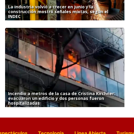
La industria volvió a crecer en junio y la
construcción mostró señales mixtas, según el
INDEC
Incendio a metros de la casa de Cristina Kirchner:
evacuaron un edificio y dos personas fueron
hospitalizadas
spectáculos
Tecnología
Linea Abierta
Turism