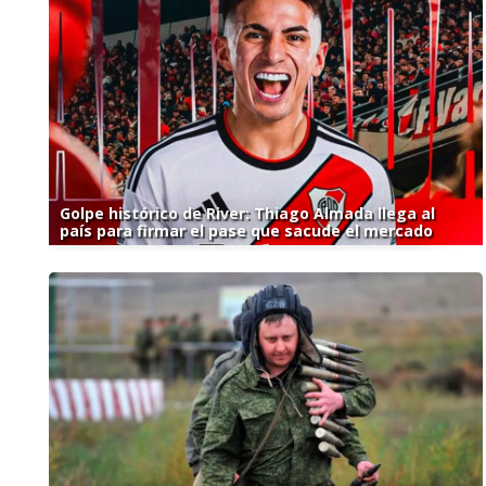
Golpe histórico de River: Thiago Almada llega al
país para firmar el pase que sacude el mercado