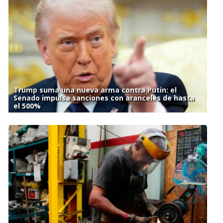
Trump suma una nueva arma contra Putin: el
Senado impulsa sanciones con aranceles de hasta
el 500%