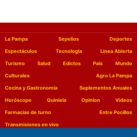
La Pampa
Sepelios
Deportes
Espectáculos
Tecnología
Linea Abierta
Turismo
Salud
Edictos
País
Mundo
Culturales
Agro La Pampa
Cocina y Gastronomía
Suplementos Anuales
Horóscopo
Quiniela
Opinion
Videos
Farmacias de turno
Entre Pocillos
Transmisiones en vivo
El Diario de Papel en DIGITAL