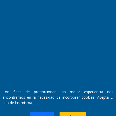
Fundado por el
Doctor Antonio Nemesio
Primera edición: Domingo 3 de Mayo de 1992
Miembro de ADIRA,ADEPA y CPPAL
Propietario: El Diario SRL
Director Periodístico:
Con fines de proporcionar una mejor experiencia nos
Walter René Goñi
encontramos en la necesidad de incorporar cookies. Acepta El
uso de las misma
Domicilio Legal: José Ingenieros 855,